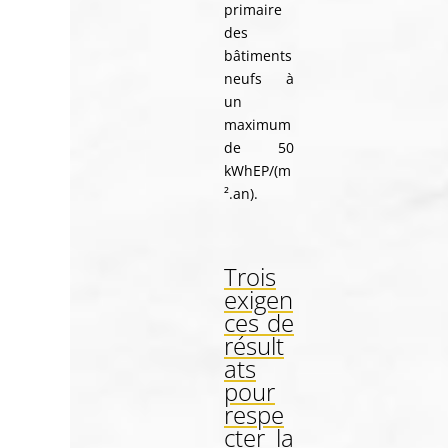
primaire
des
bâtiments
neufs à
un
maximum
de 50
kWhEP/(m
².an).
Trois
exigen
ces de
résult
ats
pour
respe
cter la