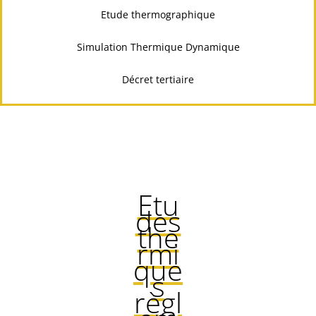
Etude thermographique
Simulation Thermique Dynamique
Décret tertiaire
Etu
des
the
rmi
que
s
règl