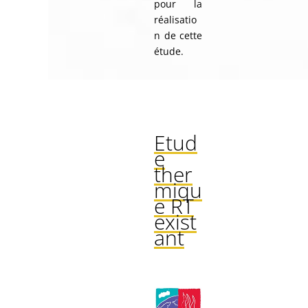
pour la
réalisatio
n de cette
étude.
Etud
e
ther
miqu
e RT
exist
ant