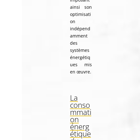
ainsi son
optimisati
on
indépend
amment
des
systèmes
énergétiq
ues mis
en œuvre.
La
conso
mmati
on
énerg
étique