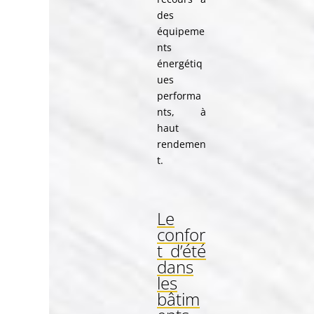
des
équipeme
nts
énergétiq
ues
performa
nts, à
haut
rendemen
t.
Le
confor
t d’été
dans
les
bâtim