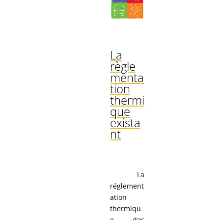
La
règle
menta
tion
thermi
que
exista
nt
La
réglement
ation
thermiqu
e des