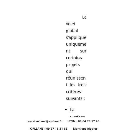
Le
volet
global
s’applique
uniqueme
nt sur
certains
projets
qui
réunissen
t les trois
critères
suivants :
La
Surface
serviceclient@ambee.fr
LYON : 06 64 78 57 26
Hors
ORLEANS : 09 67 18 31 83
Mentions légales